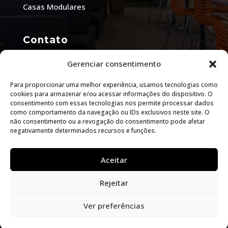
Casas Modulares
Contato
Rua Adir Pedroso, 130 - Vila Iná - São José dos
Gerenciar consentimento
Pinhais - PR. CEP: 83065-110.
Para proporcionar uma melhor experiência, usamos tecnologias como
E-mail:
atualle@atualle.com.br
cookies para armazenar e/ou acessar informações do dispositivo. O
consentimento com essas tecnologias nos permite processar dados
Telefone: 0800 606 1551
como comportamento da navegação ou IDs exclusivos neste site. O
não consentimento ou a revogação do consentimento pode afetar
WhatsApp: (41) 3029-8888
negativamente determinados recursos e funções.
Aceitar
Rejeitar
Atualle Móveis © 2026. Todos os direitos
reservados
Ver preferências